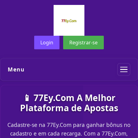
Login
Registrar-se
Menu
📱 77Ey.Com A Melhor
Plataforma de Apostas
Cadastre-se na 77Ey.Com para ganhar bônus no
cadastro e em cada recarga. Com a 77Ey.Com,