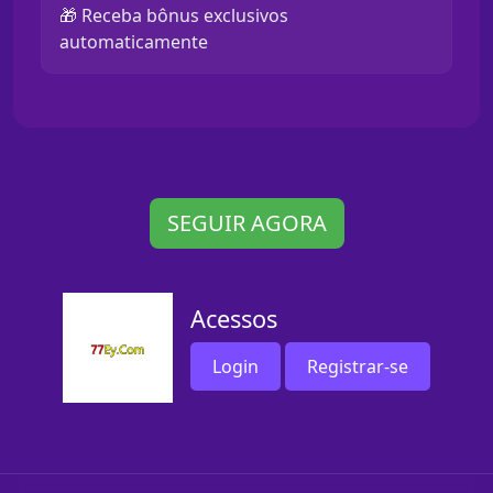
🎁 Receba bônus exclusivos
automaticamente
SEGUIR AGORA
Acessos
Login
Registrar-se