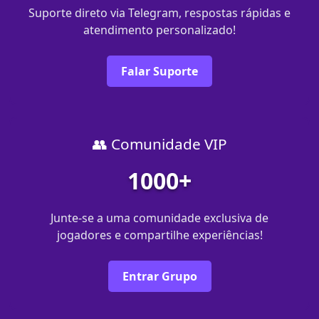
Suporte direto via Telegram, respostas rápidas e
atendimento personalizado!
Falar Suporte
👥 Comunidade VIP
1000+
Junte-se a uma comunidade exclusiva de
jogadores e compartilhe experiências!
Entrar Grupo