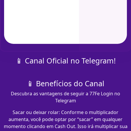
📱 Canal Oficial no Telegram!
📱 Benefícios do Canal
Descubra as vantagens de seguir a 77Fe Login no
Telegram
Sacar ou deixar rolar: Conforme o multiplicador
aumenta, você pode optar por “sacar” em qualquer
momento clicando em Cash Out. Isso irá multiplicar sua