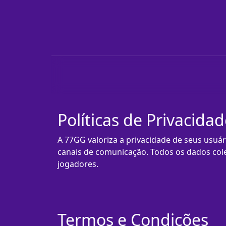
Políticas de Privacida
A 77GG valoriza a privacidade de seus usu
canais de comunicação. Todos os dados cole
jogadores.
Termos e Condições