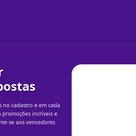
r
postas
 no cadastro e em cada
 promoções incríveis e
unte-se aos vencedores