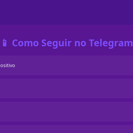
📱 Como Seguir no Telegram
ositivo