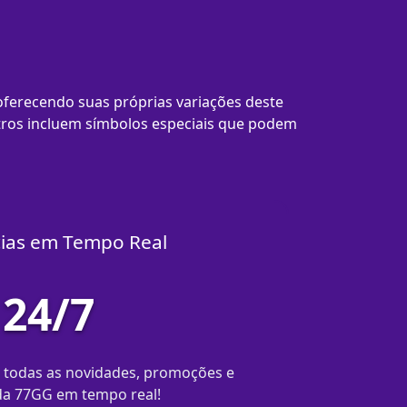
 oferecendo suas próprias variações deste
tros incluem símbolos especiais que podem
cias em Tempo Real
24/7
e todas as novidades, promoções e
da 77GG em tempo real!