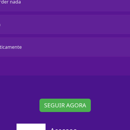
erder nada
a
aticamente
SEGUIR AGORA