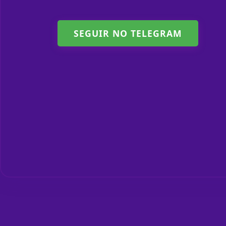
SEGUIR NO TELEGRAM