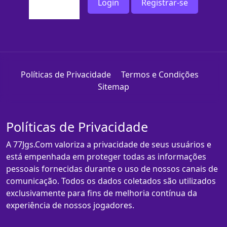
Login
Registrar-se
Políticas de Privacidade
Termos e Condições
Sitemap
Políticas de Privacidade
A 77Jgs.Com valoriza a privacidade de seus usuários e
está empenhada em proteger todas as informações
pessoais fornecidas durante o uso de nossos canais de
comunicação. Todos os dados coletados são utilizados
exclusivamente para fins de melhoria contínua da
experiência de nossos jogadores.