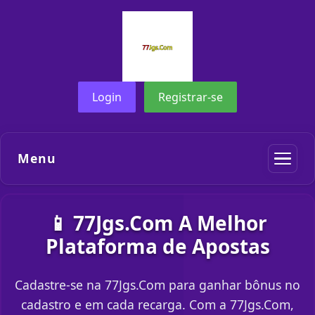
Login
Registrar-se
Menu
📱 77Jgs.Com A Melhor
Plataforma de Apostas
Cadastre-se na 77Jgs.Com para ganhar bônus no
cadastro e em cada recarga. Com a 77Jgs.Com,