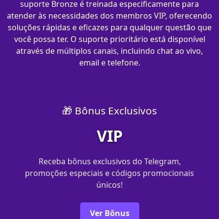
suporte Bronze é treinada especificamente para
atender às necessidades dos membros VIP, oferecendo
soluções rápidas e eficazes para qualquer questão que
você possa ter. O suporte prioritário está disponível
através de múltiplos canais, incluindo chat ao vivo,
email e telefone.
🎁 Bônus Exclusivos
VIP
Receba bônus exclusivos do Telegram,
promoções especiais e códigos promocionais
únicos!
Ver Bônus