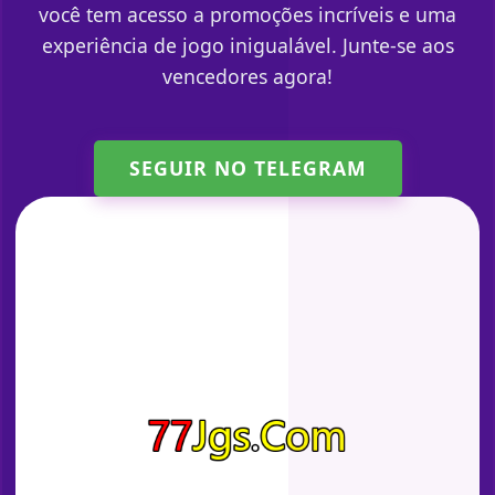
você tem acesso a promoções incríveis e uma
experiência de jogo inigualável. Junte-se aos
vencedores agora!
SEGUIR NO TELEGRAM