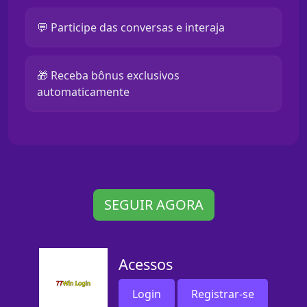
💬 Participe das conversas e interaja
🎁 Receba bônus exclusivos
automaticamente
SEGUIR AGORA
Acessos
Login
Registrar-se