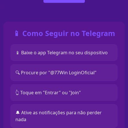
📱 Como Seguir no Telegram
📱 Baixe o app Telegram no seu dispositivo
🔍 Procure por "@77Win LoginOficial"
👆 Toque em "Entrar" ou "Join"
🔔 Ative as notificações para não perder
nada