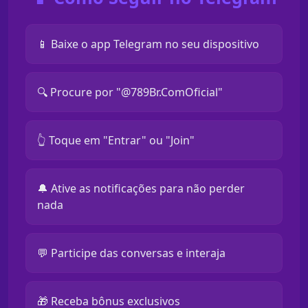
📱 Baixe o app Telegram no seu dispositivo
🔍 Procure por "@789Br.ComOficial"
👆 Toque em "Entrar" ou "Join"
🔔 Ative as notificações para não perder
nada
💬 Participe das conversas e interaja
🎁 Receba bônus exclusivos