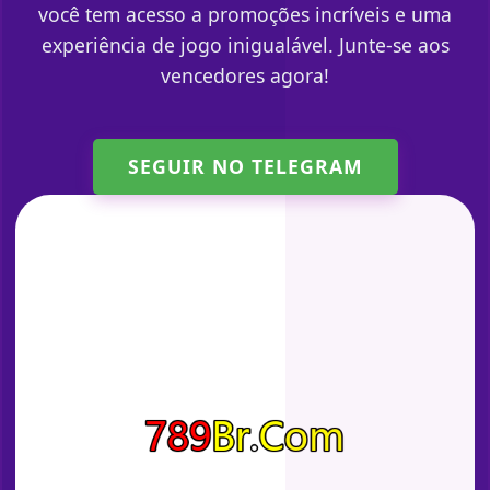
você tem acesso a promoções incríveis e uma
experiência de jogo inigualável. Junte-se aos
vencedores agora!
SEGUIR NO TELEGRAM