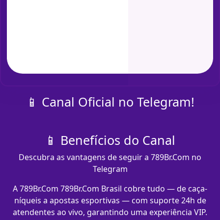
📱 Canal Oficial no Telegram!
📱 Benefícios do Canal
Descubra as vantagens de seguir a 789Br.Com no
Telegram
A 789Br.Com 789Br.Com Brasil cobre tudo — de caça-
níqueis a apostas esportivas — com suporte 24h de
atendentes ao vivo, garantindo uma experiência VIP.