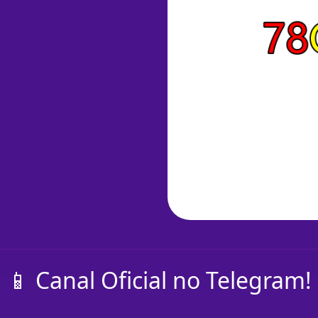
📱 Canal Oficial no Telegram!