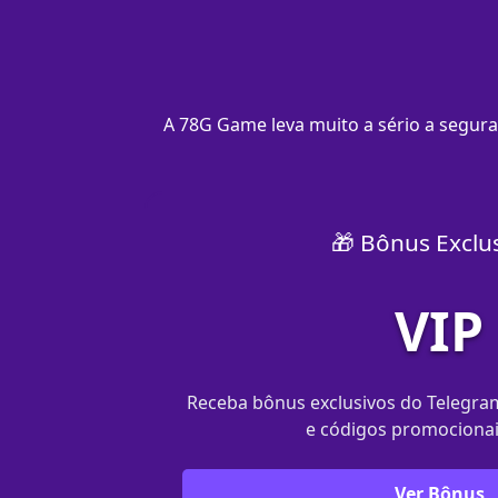
A 78G Game leva muito a sério a segura
🎁 Bônus Exclu
VIP
Receba bônus exclusivos do Telegra
e códigos promocionai
Ver Bônus