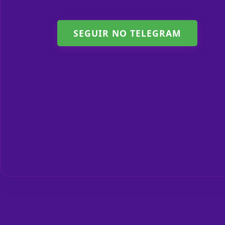
SEGUIR NO TELEGRAM