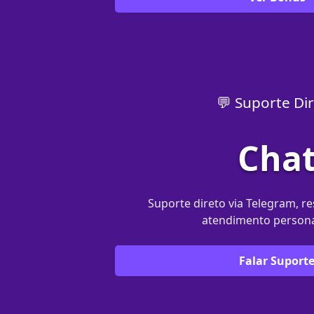
💬 Suporte Di
Cha
Suporte direto via Telegram, r
atendimento persona
Falar Suport