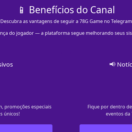
📱 Benefícios do Canal
Descubra as vantagens de seguir a 78G Game no Telegram
nça do jogador — a plataforma segue melhorando seus sist
sivos
📢 Notí
m, promoções especiais
Fique por dentro d
s únicos!
eventos da