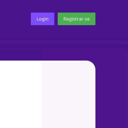
Login
Registrar-se