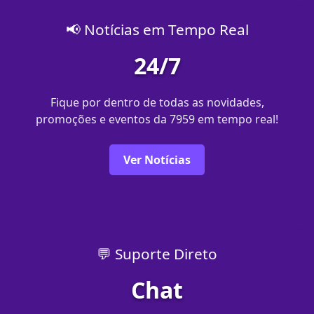
📢 Notícias em Tempo Real
24/7
Fique por dentro de todas as novidades,
promoções e eventos da 7959 em tempo real!
Ver Notícias
💬 Suporte Direto
Chat