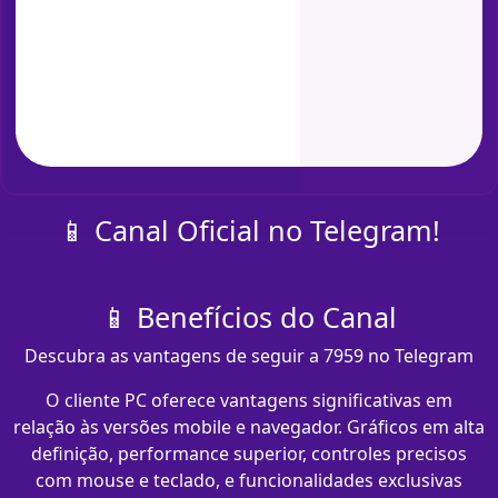
📱 Canal Oficial no Telegram!
📱 Benefícios do Canal
Descubra as vantagens de seguir a 7959 no Telegram
O cliente PC oferece vantagens significativas em
relação às versões mobile e navegador. Gráficos em alta
definição, performance superior, controles precisos
com mouse e teclado, e funcionalidades exclusivas