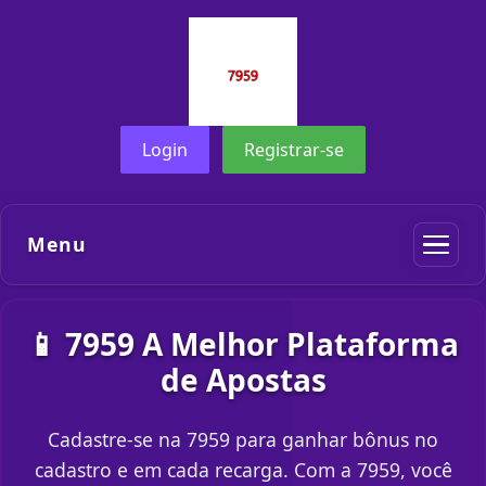
Login
Registrar-se
Menu
📱 7959 A Melhor Plataforma
de Apostas
Cadastre-se na 7959 para ganhar bônus no
cadastro e em cada recarga. Com a 7959, você