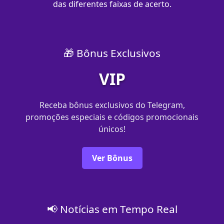
das diferentes faixas de acerto.
🎁 Bônus Exclusivos
VIP
Receba bônus exclusivos do Telegram,
promoções especiais e códigos promocionais
únicos!
Ver Bônus
📢 Notícias em Tempo Real