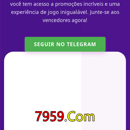
você tem acesso a promoções incríveis e uma
experiência de jogo inigualável. Junte-se aos
vencedores agora!
SEGUIR NO TELEGRAM