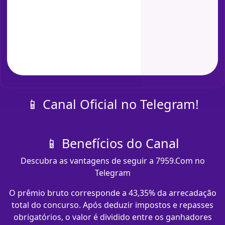
📱 Canal Oficial no Telegram!
📱 Benefícios do Canal
Descubra as vantagens de seguir a 7959.Com no
Telegram
O prêmio bruto corresponde a 43,35% da arrecadação
total do concurso. Após deduzir impostos e repasses
obrigatórios, o valor é dividido entre os ganhadores