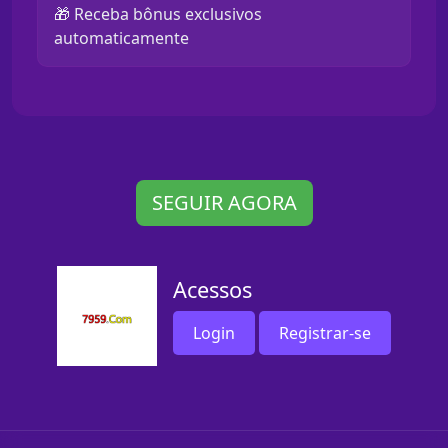
🎁 Receba bônus exclusivos
automaticamente
SEGUIR AGORA
Acessos
Login
Registrar-se