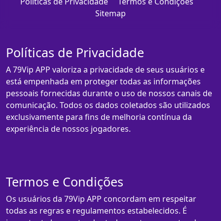
Políticas de Privacidade
Termos e Condições
Sitemap
Políticas de Privacidade
A 79Vip APP valoriza a privacidade de seus usuários e
está empenhada em proteger todas as informações
pessoais fornecidas durante o uso de nossos canais de
comunicação. Todos os dados coletados são utilizados
exclusivamente para fins de melhoria contínua da
experiência de nossos jogadores.
Termos e Condições
Os usuários da 79Vip APP concordam em respeitar
todas as regras e regulamentos estabelecidos. É