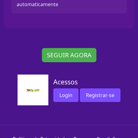
automaticamente
SEGUIR AGORA
Acessos
Login
Registrar-se