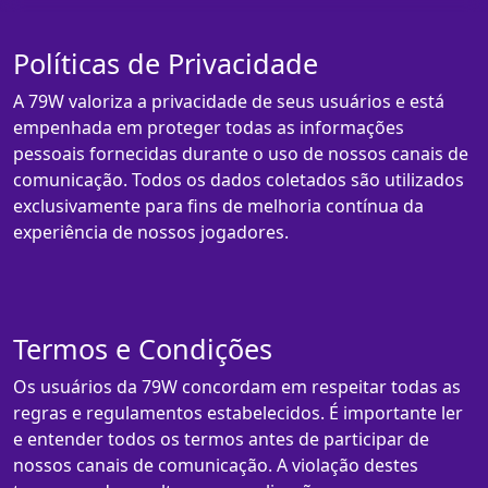
Políticas de Privacidade
A 79W valoriza a privacidade de seus usuários e está
empenhada em proteger todas as informações
pessoais fornecidas durante o uso de nossos canais de
comunicação. Todos os dados coletados são utilizados
exclusivamente para fins de melhoria contínua da
experiência de nossos jogadores.
Termos e Condições
Os usuários da 79W concordam em respeitar todas as
regras e regulamentos estabelecidos. É importante ler
e entender todos os termos antes de participar de
nossos canais de comunicação. A violação destes