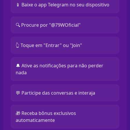
📱 Baixe o app Telegram no seu dispositivo
🔍 Procure por "@79WOficial"
👆 Toque em "Entrar" ou "Join"
🔔 Ative as notificações para não perder
nada
💬 Participe das conversas e interaja
🎁 Receba bônus exclusivos
automaticamente