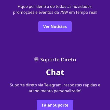
Fique por dentro de todas as novidades,
promoções e eventos da 79W em tempo real!
Ver Notícias
💬 Suporte Direto
Chat
Suporte direto via Telegram, respostas rápidas e
atendimento personalizado!
Falar Suporte