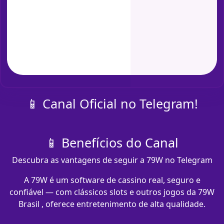
📱 Canal Oficial no Telegram!
📱 Benefícios do Canal
Descubra as vantagens de seguir a 79W no Telegram
A 79W é um software de cassino real, seguro e
confiável — com clássicos slots e outros jogos da 79W
Brasil , oferece entretenimento de alta qualidade.