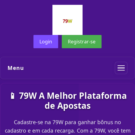
Login
Registrar-se
Menu
📱 79W A Melhor Plataforma
de Apostas
Cadastre-se na 79W para ganhar bônus no
cadastro e em cada recarga. Com a 79W, você tem