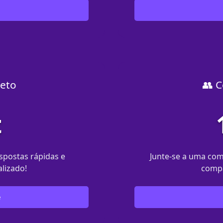
reto
👥 
t
espostas rápidas e
Junte-se a uma com
lizado!
compa
e