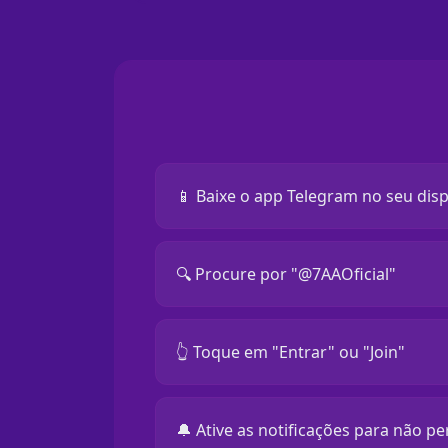
📱 Baixe o app Telegram no seu disp
🔍 Procure por "@7AAOficial"
👆 Toque em "Entrar" ou "Join"
🔔 Ative as notificações para não p