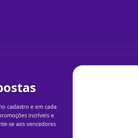
postas
no cadastro e em cada
promoções incríveis e
unte-se aos vencedores