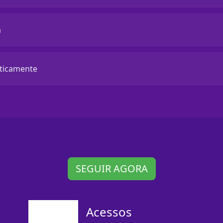
a
aticamente
SEGUIR AGORA
Acessos