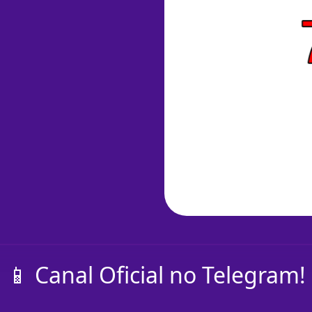
📱 Canal Oficial no Telegram!