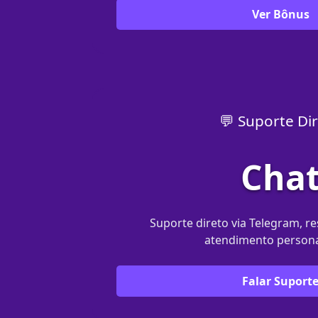
Ver Bônus
💬 Suporte Di
Cha
Suporte direto via Telegram, r
atendimento persona
Falar Suport