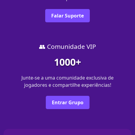
Falar Suporte
👥 Comunidade VIP
1000+
Junte-se a uma comunidade exclusiva de
jogadores e compartilhe experiências!
Entrar Grupo