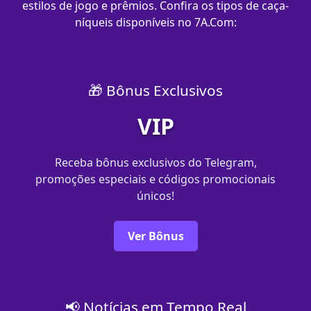
estilos de jogo e prêmios. Confira os tipos de caça-
níqueis disponíveis no 7A.Com:
🎁 Bônus Exclusivos
VIP
Receba bônus exclusivos do Telegram,
promoções especiais e códigos promocionais
únicos!
Ver Bônus
📢 Notícias em Tempo Real