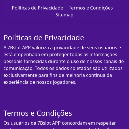
Políticas de Privacidade
Termos e Condições
Sitemap
Políticas de Privacidade
A 7Bslot APP valoriza a privacidade de seus usuários e
está empenhada em proteger todas as informações
pessoais fornecidas durante o uso de nossos canais de
comunicação. Todos os dados coletados são utilizados
exclusivamente para fins de melhoria contínua da
experiência de nossos jogadores.
Termos e Condições
Os usuários da 7Bslot APP concordam em respeitar