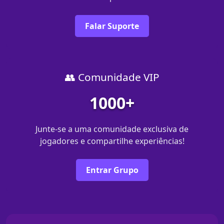
Falar Suporte
👥 Comunidade VIP
1000+
Junte-se a uma comunidade exclusiva de
jogadores e compartilhe experiências!
Entrar Grupo