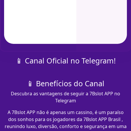
📱 Canal Oficial no Telegram!
📱 Benefícios do Canal
Descubra as vantagens de seguir a 7Bslot APP no
Telegram
A 7Bslot APP não é apenas um cassino, é um paraíso
dos sonhos para os jogadores da 7Bslot APP Brasil ,
reunindo luxo, diversão, conforto e segurança em uma