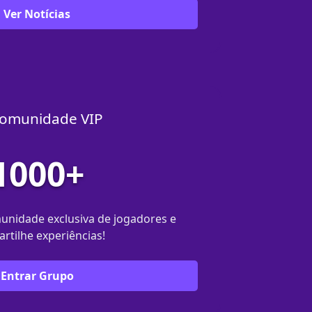
Ver Notícias
Comunidade VIP
1000+
unidade exclusiva de jogadores e
rtilhe experiências!
Entrar Grupo