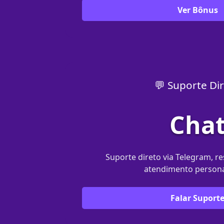
Ver Bônus
💬 Suporte Di
Cha
Suporte direto via Telegram, r
atendimento persona
Falar Suport