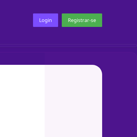
Login
Registrar-se