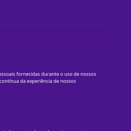
essoais fornecidas durante o uso de nossos
 contínua da experiência de nossos