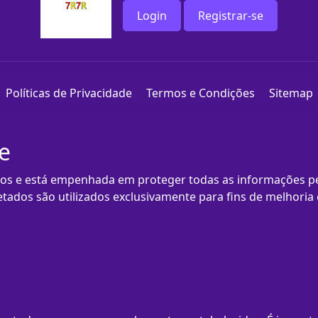
Login
Registrar-se
Políticas de Privacidade
Termos e Condições
Sitemap
de
rios e está empenhada em proteger todas as informações p
tados são utilizados exclusivamente para fins de melhoria