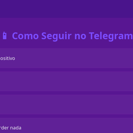
📱 Como Seguir no Telegram
ositivo
erder nada