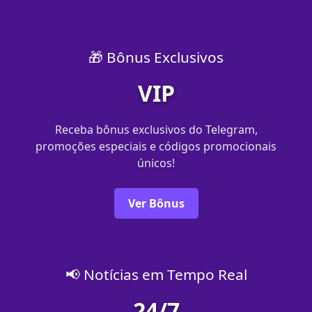
🎁 Bônus Exclusivos
VIP
Receba bônus exclusivos do Telegram,
promoções especiais e códigos promocionais
únicos!
Ver Bônus
📢 Notícias em Tempo Real
24/7