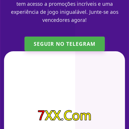
tem acesso a promoções incríveis e uma
experiência de jogo inigualável. Junte-se aos
vencedores agora!
SEGUIR NO TELEGRAM