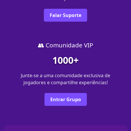
Falar Suporte
👥 Comunidade VIP
1000+
Junte-se a uma comunidade exclusiva de
jogadores e compartilhe experiências!
Entrar Grupo