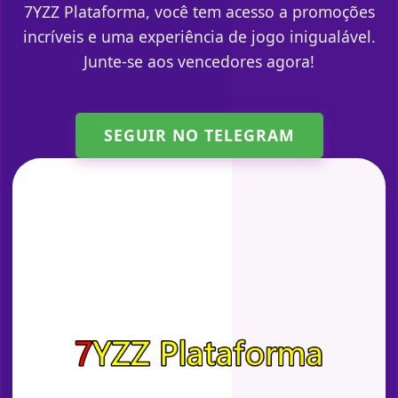
7YZZ Plataforma, você tem acesso a promoções
incríveis e uma experiência de jogo inigualável.
Junte-se aos vencedores agora!
SEGUIR NO TELEGRAM