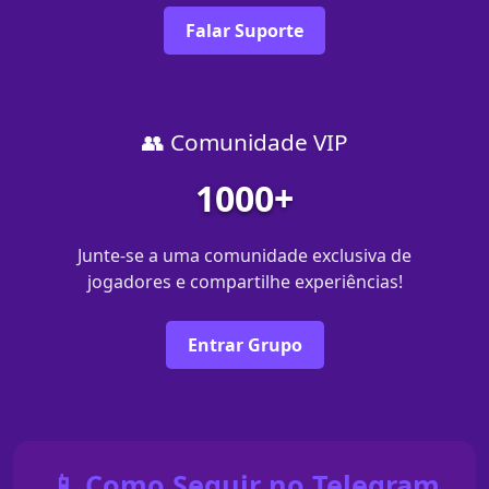
Falar Suporte
👥 Comunidade VIP
1000+
Junte-se a uma comunidade exclusiva de
jogadores e compartilhe experiências!
Entrar Grupo
📱 Como Seguir no Telegram