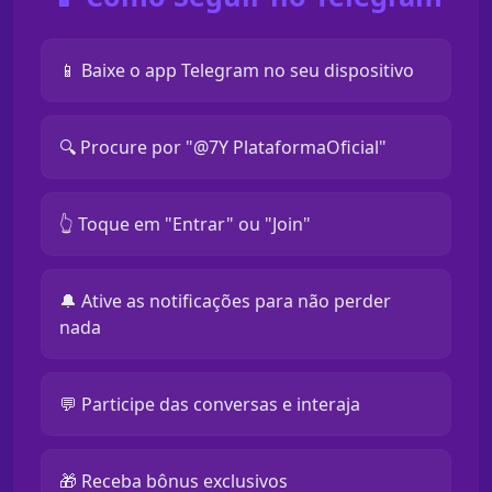
📱 Baixe o app Telegram no seu dispositivo
🔍 Procure por "@7Y PlataformaOficial"
👆 Toque em "Entrar" ou "Join"
🔔 Ative as notificações para não perder
nada
💬 Participe das conversas e interaja
🎁 Receba bônus exclusivos