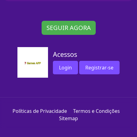
SEGUIR AGORA
Acessos
Login
Registrar-se
Políticas de Privacidade
Termos e Condições
Sitemap