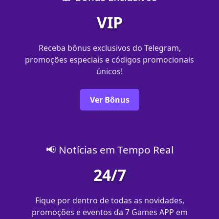
VIP
Receba bônus exclusivos do Telegram,
promoções especiais e códigos promocionais
únicos!
Ver Bônus
📢 Notícias em Tempo Real
24/7
Fique por dentro de todas as novidades,
promoções e eventos da 7 Games APP em