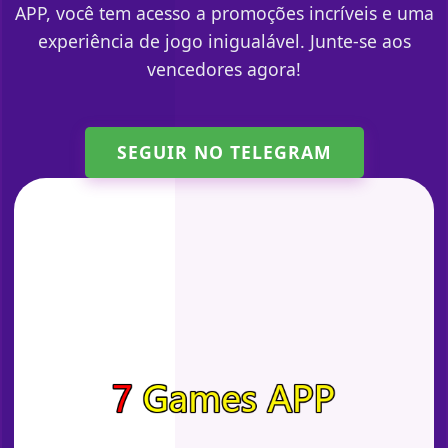
APP, você tem acesso a promoções incríveis e uma
experiência de jogo inigualável. Junte-se aos
vencedores agora!
SEGUIR NO TELEGRAM