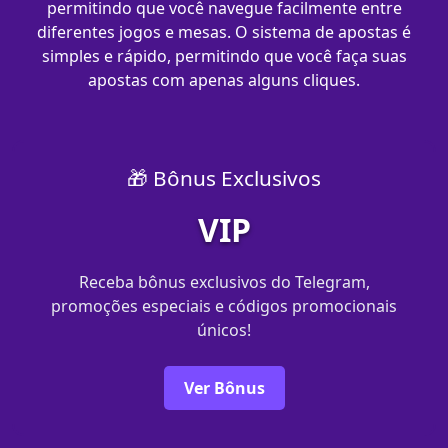
permitindo que você navegue facilmente entre
diferentes jogos e mesas. O sistema de apostas é
simples e rápido, permitindo que você faça suas
apostas com apenas alguns cliques.
🎁 Bônus Exclusivos
VIP
Receba bônus exclusivos do Telegram,
promoções especiais e códigos promocionais
únicos!
Ver Bônus