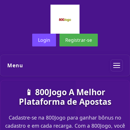
Login
Registrar-se
Menu
📱 800Jogo A Melhor
Plataforma de Apostas
Cadastre-se na 800Jogo para ganhar bônus no
cadastro e em cada recarga. Com a 800Jogo, você