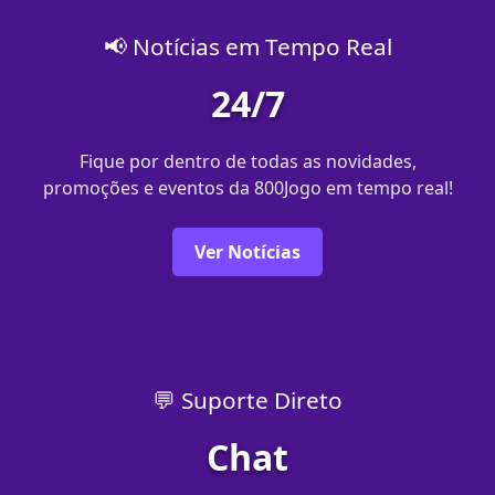
📢 Notícias em Tempo Real
24/7
Fique por dentro de todas as novidades,
promoções e eventos da 800Jogo em tempo real!
Ver Notícias
💬 Suporte Direto
Chat