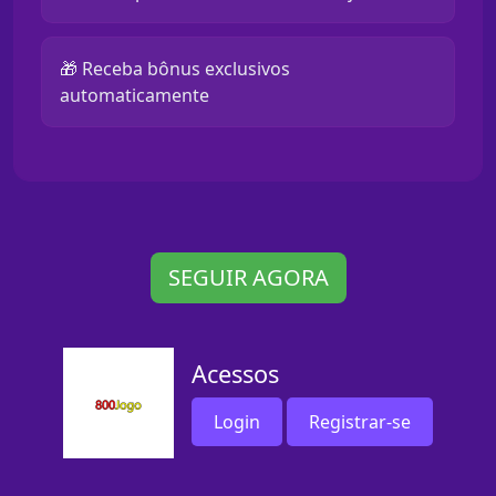
🎁 Receba bônus exclusivos
automaticamente
SEGUIR AGORA
Acessos
Login
Registrar-se