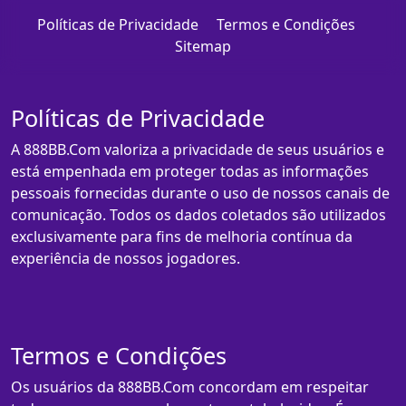
Políticas de Privacidade
Termos e Condições
Sitemap
Políticas de Privacidade
A 888BB.Com valoriza a privacidade de seus usuários e
está empenhada em proteger todas as informações
pessoais fornecidas durante o uso de nossos canais de
comunicação. Todos os dados coletados são utilizados
exclusivamente para fins de melhoria contínua da
experiência de nossos jogadores.
Termos e Condições
Os usuários da 888BB.Com concordam em respeitar