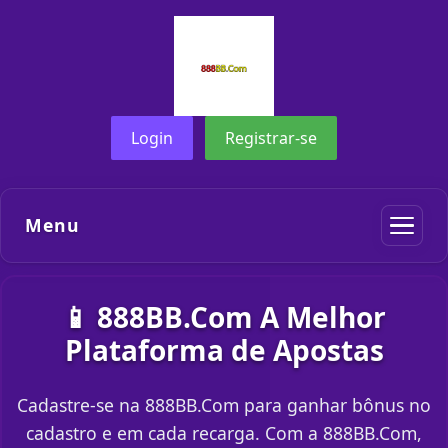
Login
Registrar-se
Menu
📱 888BB.Com A Melhor
Plataforma de Apostas
Cadastre-se na 888BB.Com para ganhar bônus no
cadastro e em cada recarga. Com a 888BB.Com,