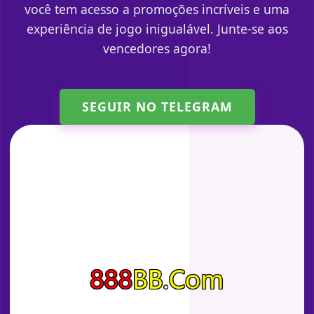
você tem acesso a promoções incríveis e uma
experiência de jogo inigualável. Junte-se aos
vencedores agora!
SEGUIR NO TELEGRAM