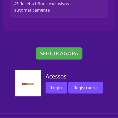
🎁 Receba bônus exclusivos
automaticamente
SEGUIR AGORA
Acessos
Login
Registrar-se