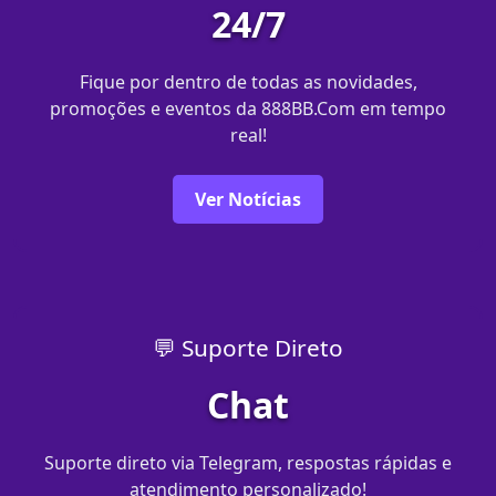
24/7
Fique por dentro de todas as novidades,
promoções e eventos da 888BB.Com em tempo
real!
Ver Notícias
💬 Suporte Direto
Chat
Suporte direto via Telegram, respostas rápidas e
atendimento personalizado!