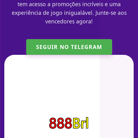
tem acesso a promoções incríveis e uma
experiência de jogo inigualável. Junte-se aos
vencedores agora!
SEGUIR NO TELEGRAM