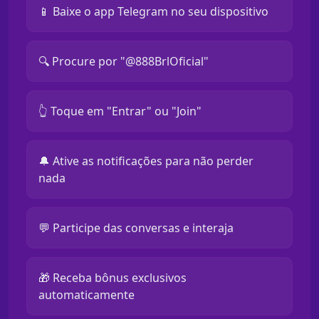
📱 Baixe o app Telegram no seu dispositivo
🔍 Procure por "@888BrlOficial"
👆 Toque em "Entrar" ou "Join"
🔔 Ative as notificações para não perder
nada
💬 Participe das conversas e interaja
🎁 Receba bônus exclusivos
automaticamente