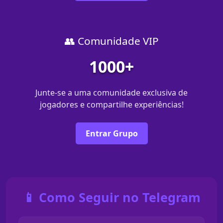
👥 Comunidade VIP
1000+
Junte-se a uma comunidade exclusiva de
jogadores e compartilhe experiências!
Entrar Grupo
📱 Como Seguir no Telegram