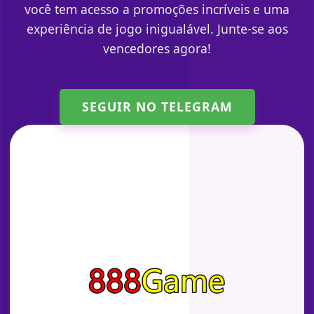
você tem acesso a promoções incríveis e uma
experiência de jogo inigualável. Junte-se aos
vencedores agora!
SEGUIR NO TELEGRAM