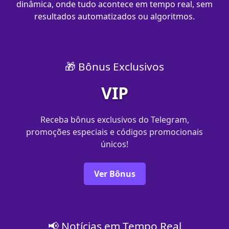
dinâmica, onde tudo acontece em tempo real, sem
resultados automatizados ou algoritmos.
🎁 Bônus Exclusivos
VIP
Receba bônus exclusivos do Telegram,
promoções especiais e códigos promocionais
únicos!
Ver Bônus
📢 Notícias em Tempo Real