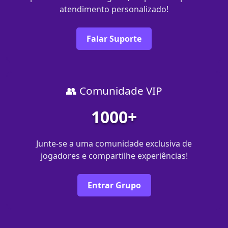
atendimento personalizado!
Falar Suporte
👥 Comunidade VIP
1000+
Junte-se a uma comunidade exclusiva de
jogadores e compartilhe experiências!
Entrar Grupo