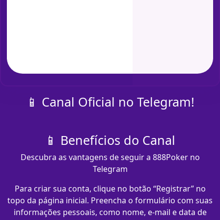
📱 Canal Oficial no Telegram!
📱 Benefícios do Canal
Descubra as vantagens de seguir a 888Poker no
Telegram
Para criar sua conta, clique no botão “Registrar” no
topo da página inicial. Preencha o formulário com suas
informações pessoais, como nome, e-mail e data de