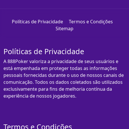
Políticas de Privacidade
Termos e Condições
Sitemap
Políticas de Privacidade
A 888Poker valoriza a privacidade de seus usuários e
está empenhada em proteger todas as informações
pessoais fornecidas durante o uso de nossos canais de
comunicação. Todos os dados coletados são utilizados
exclusivamente para fins de melhoria contínua da
experiência de nossos jogadores.
Termos e Condições