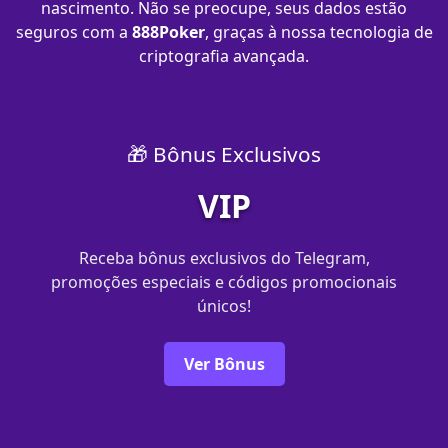
nascimento. Não se preocupe, seus dados estão
seguros com a
888Poker
, graças à nossa tecnologia de
criptografia avançada.
🎁 Bônus Exclusivos
VIP
Receba bônus exclusivos do Telegram,
promoções especiais e códigos promocionais
únicos!
Ver Bônus