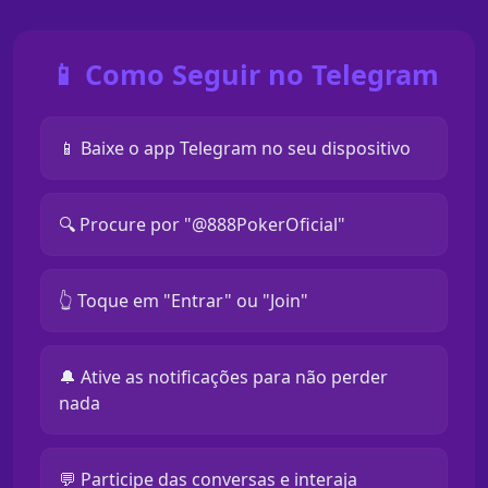
📱 Como Seguir no Telegram
📱 Baixe o app Telegram no seu dispositivo
🔍 Procure por "@888PokerOficial"
👆 Toque em "Entrar" ou "Join"
🔔 Ative as notificações para não perder
nada
💬 Participe das conversas e interaja