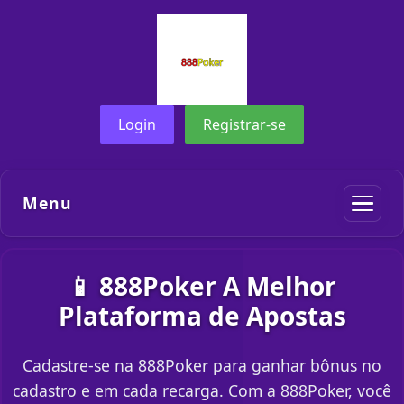
Login
Registrar-se
Menu
📱 888Poker A Melhor
Plataforma de Apostas
Cadastre-se na 888Poker para ganhar bônus no
cadastro e em cada recarga. Com a 888Poker, você