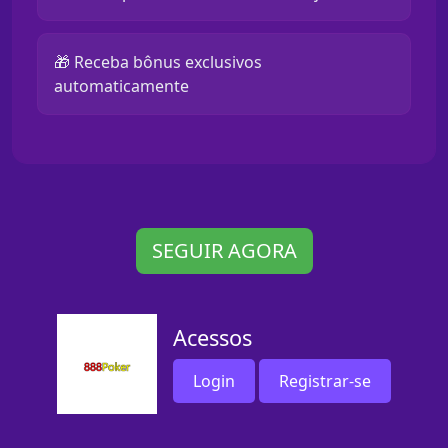
🎁 Receba bônus exclusivos
automaticamente
SEGUIR AGORA
Acessos
Login
Registrar-se