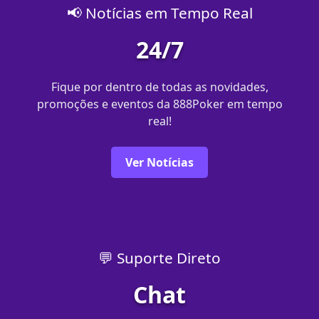
📢 Notícias em Tempo Real
24/7
Fique por dentro de todas as novidades,
promoções e eventos da 888Poker em tempo
real!
Ver Notícias
💬 Suporte Direto
Chat