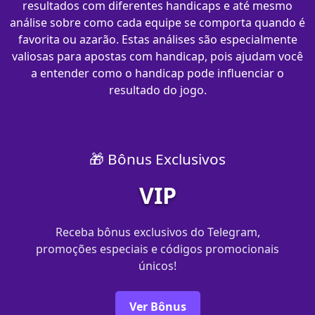
resultados com diferentes handicaps e até mesmo
análise sobre como cada equipe se comporta quando é
favorita ou azarão. Estas análises são especialmente
valiosas para apostas com handicap, pois ajudam você
a entender como o handicap pode influenciar o
resultado do jogo.
🎁 Bônus Exclusivos
VIP
Receba bônus exclusivos do Telegram,
promoções especiais e códigos promocionais
únicos!
Ver Bônus