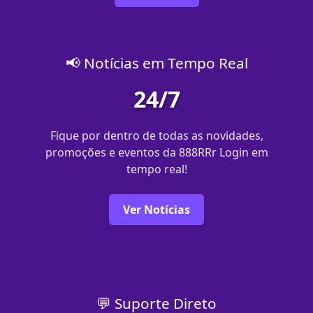
📢 Notícias em Tempo Real
24/7
Fique por dentro de todas as novidades,
promoções e eventos da 888RRr Login em
tempo real!
Ver Notícias
💬 Suporte Direto