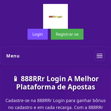
Login
Registrar-se
Menu
📱 888RRr Login A Melhor
Plataforma de Apostas
Cadastre-se na 888RRr Login para ganhar bônus
no cadastro e em cada recarga. Com a 888RRr