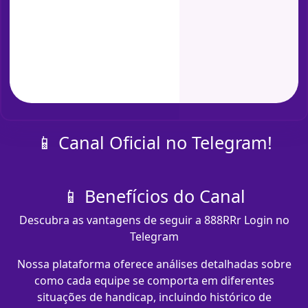
📱 Canal Oficial no Telegram!
📱 Benefícios do Canal
Descubra as vantagens de seguir a 888RRr Login no
Telegram
Nossa plataforma oferece análises detalhadas sobre
como cada equipe se comporta em diferentes
situações de handicap, incluindo histórico de