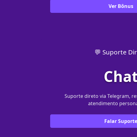
Ver Bônus
💬 Suporte Di
Cha
Suporte direto via Telegram, r
atendimento persona
Falar Suport