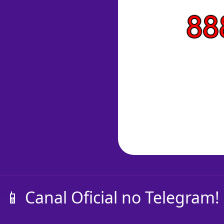
📱 Canal Oficial no Telegram!