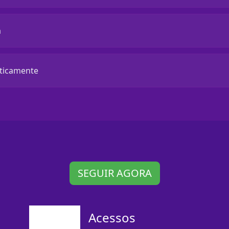
a
aticamente
SEGUIR AGORA
Acessos