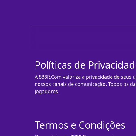
Políticas de Privacida
A 888R.Com valoriza a privacidade de seus
nossos canais de comunicação. Todos os dad
jogadores.
Termos e Condições