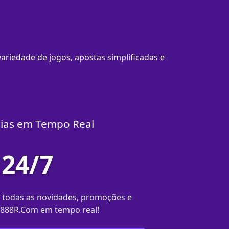
ariedade de jogos, apostas simplificadas e
cias em Tempo Real
24/7
e todas as novidades, promoções e
 888R.Com em tempo real!