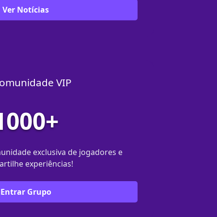
Ver Notícias
Comunidade VIP
1000+
unidade exclusiva de jogadores e
rtilhe experiências!
Entrar Grupo