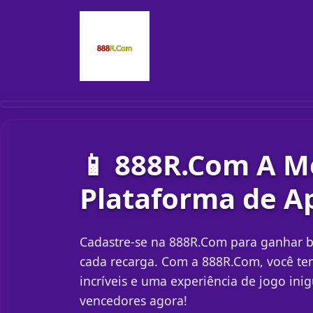
📱 888R.Com A M
Plataforma de A
Cadastre-se na 888R.Com para ganhar 
cada recarga. Com a 888R.Com, você t
incríveis e uma experiência de jogo inig
vencedores agora!