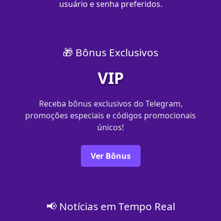
usuário e senha preferidos.
🎁 Bônus Exclusivos
VIP
Receba bônus exclusivos do Telegram,
promoções especiais e códigos promocionais
únicos!
Ver Bônus
📢 Notícias em Tempo Real