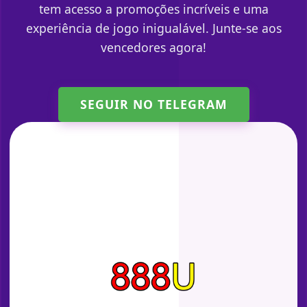
tem acesso a promoções incríveis e uma
experiência de jogo inigualável. Junte-se aos
vencedores agora!
SEGUIR NO TELEGRAM