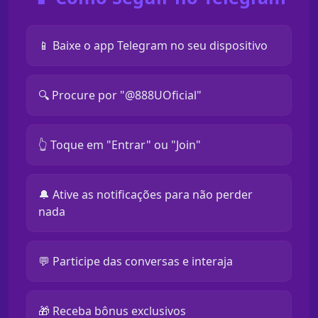
📱 Baixe o app Telegram no seu dispositivo
🔍 Procure por "@888UOficial"
👆 Toque em "Entrar" ou "Join"
🔔 Ative as notificações para não perder
nada
💬 Participe das conversas e interaja
🎁 Receba bônus exclusivos