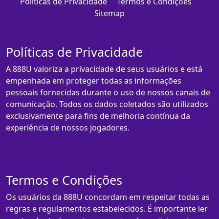
Políticas de Privacidade
Termos e Condições
Sitemap
Políticas de Privacidade
A 888U valoriza a privacidade de seus usuários e está
empenhada em proteger todas as informações
pessoais fornecidas durante o uso de nossos canais de
comunicação. Todos os dados coletados são utilizados
exclusivamente para fins de melhoria contínua da
experiência de nossos jogadores.
Termos e Condições
Os usuários da 888U concordam em respeitar todas as
regras e regulamentos estabelecidos. É importante ler