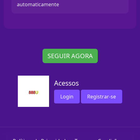
automaticamente
SEGUIR AGORA
Acessos
Login
Registrar-se