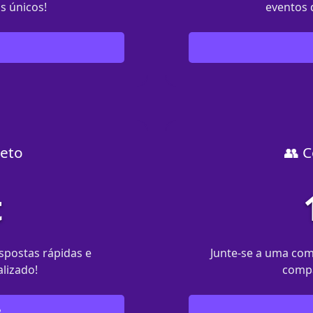
s únicos!
eventos 
reto
👥 
t
espostas rápidas e
Junte-se a uma com
lizado!
compa
e