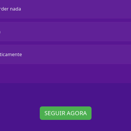
erder nada
a
aticamente
SEGUIR AGORA