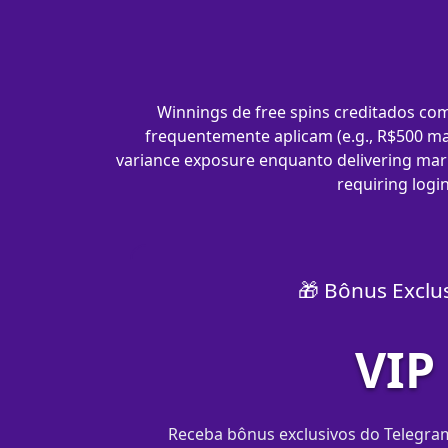
Winnings de free spins creditados co
frequentemente aplicam (e.g., R$500 ma
variance exposure enquanto delivering marke
requiring login
🎁 Bônus Exclu
VIP
Receba bônus exclusivos do Telegra