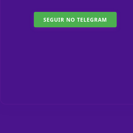
SEGUIR NO TELEGRAM