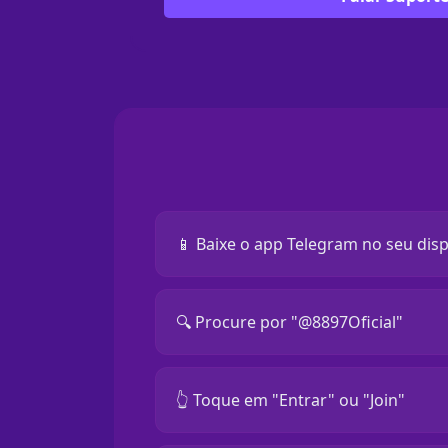
📱 Baixe o app Telegram no seu disp
🔍 Procure por "@8897Oficial"
👆 Toque em "Entrar" ou "Join"