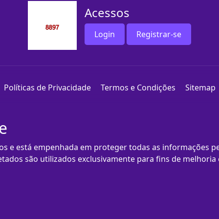
Acessos
Login
Registrar-se
Políticas de Privacidade
Termos e Condições
Sitemap
de
rios e está empenhada em proteger todas as informações p
tados são utilizados exclusivamente para fins de melhoria