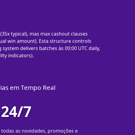
35x typical), mas max cashout clauses
al win amount). Esta structure controls
 system delivers batches às 00:00 UTC daily,
ity indicators).
cias em Tempo Real
24/7
e todas as novidades, promoções e