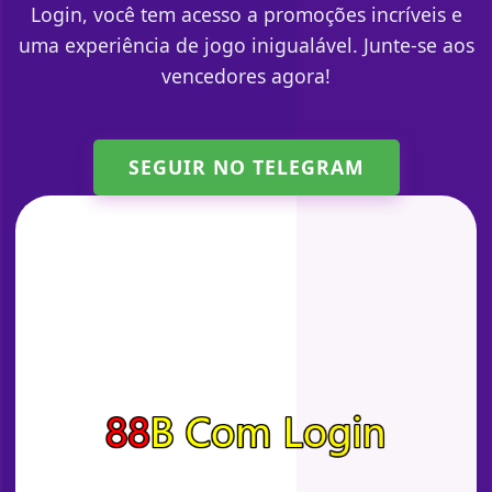
Login, você tem acesso a promoções incríveis e
uma experiência de jogo inigualável. Junte-se aos
vencedores agora!
SEGUIR NO TELEGRAM