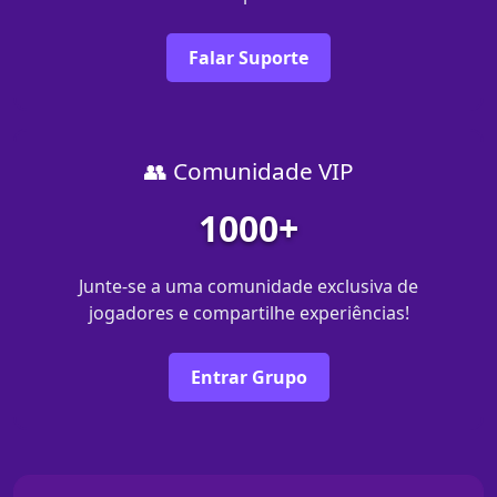
Falar Suporte
👥 Comunidade VIP
1000+
Junte-se a uma comunidade exclusiva de
jogadores e compartilhe experiências!
Entrar Grupo