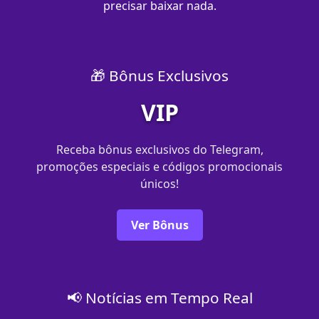
precisar baixar nada.
🎁 Bônus Exclusivos
VIP
Receba bônus exclusivos do Telegram,
promoções especiais e códigos promocionais
únicos!
Ver Bônus
📢 Notícias em Tempo Real