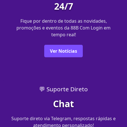
24/7
Fique por dentro de todas as novidades,
promoções e eventos da 88B Com Login em
tempo real!
Ver Notícias
💬 Suporte Direto
Chat
Suporte direto via Telegram, respostas rápidas e
atendimento personalizado!