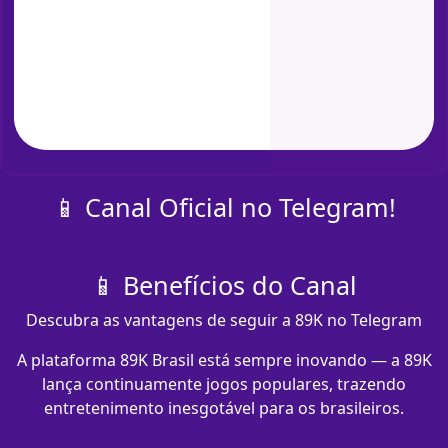
📱 Canal Oficial no Telegram!
📱 Benefícios do Canal
Descubra as vantagens de seguir a 89K no Telegram
A plataforma 89K Brasil está sempre inovando — a 89K
lança continuamente jogos populares, trazendo
entretenimento inesgotável para os brasileiros.