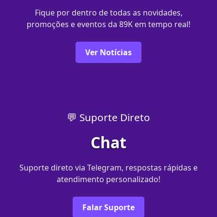
Fique por dentro de todas as novidades,
promoções e eventos da 89K em tempo real!
Ver Notícias
💬 Suporte Direto
Chat
Suporte direto via Telegram, respostas rápidas e
atendimento personalizado!
Falar Suporte