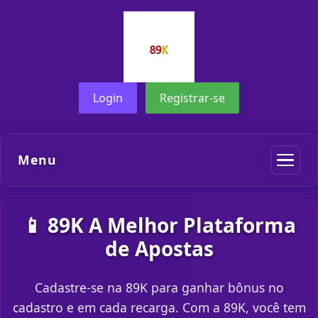
Login
Registrar-se
Menu
📱 89K A Melhor Plataforma
de Apostas
Cadastre-se na 89K para ganhar bônus no
cadastro e em cada recarga. Com a 89K, você tem