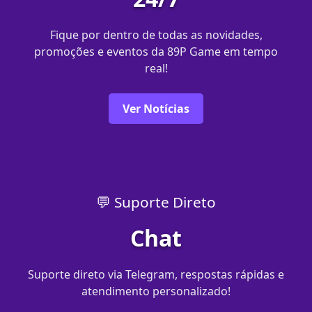
Fique por dentro de todas as novidades,
promoções e eventos da 89P Game em tempo
real!
Ver Notícias
💬 Suporte Direto
Chat
Suporte direto via Telegram, respostas rápidas e
atendimento personalizado!