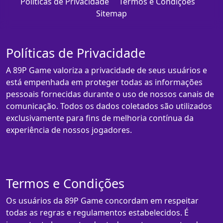
Políticas de Privacidade
Termos e Condições
Sitemap
Políticas de Privacidade
A 89P Game valoriza a privacidade de seus usuários e
está empenhada em proteger todas as informações
pessoais fornecidas durante o uso de nossos canais de
comunicação. Todos os dados coletados são utilizados
exclusivamente para fins de melhoria contínua da
experiência de nossos jogadores.
Termos e Condições
Os usuários da 89P Game concordam em respeitar
todas as regras e regulamentos estabelecidos. É