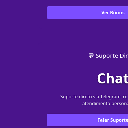
Ver Bônus
💬 Suporte Di
Cha
Suporte direto via Telegram, r
atendimento persona
Falar Suport