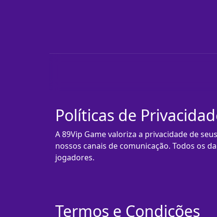
Políticas de Privacida
A 89Vip Game valoriza a privacidade de se
nossos canais de comunicação. Todos os dad
jogadores.
Termos e Condições