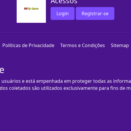
Acessos
Login
Registrar-se
Políticas de Privacidade
Termos e Condições
Sitemap
de
us usuários e está empenhada em proteger todas as informa
os coletados são utilizados exclusivamente para fins de m