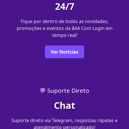
24/7
Fique por dentro de todas as novidades,
promoções e eventos da 8AA Com Login em
tempo real!
Ver Notícias
💬 Suporte Direto
Chat
Suporte direto via Telegram, respostas rápidas e
atendimento personalizado!