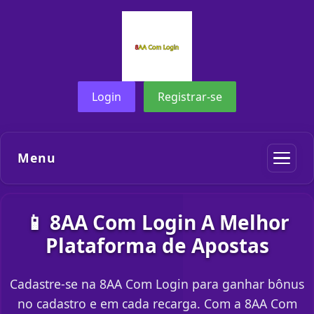
Login
Registrar-se
Menu
📱 8AA Com Login A Melhor
Plataforma de Apostas
Cadastre-se na 8AA Com Login para ganhar bônus
no cadastro e em cada recarga. Com a 8AA Com