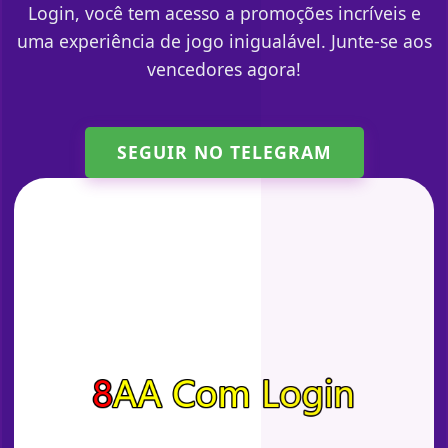
Login, você tem acesso a promoções incríveis e
uma experiência de jogo inigualável. Junte-se aos
vencedores agora!
SEGUIR NO TELEGRAM