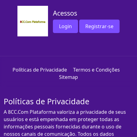
Acessos
Login
Registrar-se
Políticas de Privacidade
Termos e Condições
Sitemap
Políticas de Privacidade
A 8CC.Com Plataforma valoriza a privacidade de seus
usuários e está empenhada em proteger todas as
informações pessoais fornecidas durante o uso de
nossos canais de comunicação. Todos os dados