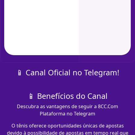
📱 Canal Oficial no Telegram!
📱 Benefícios do Canal
Descubra as vantagens de seguir a 8CC.Com
Plataforma no Telegram
O tênis oferece oportunidades únicas de apostas
devido à possibilidade de apostas em tempo real que