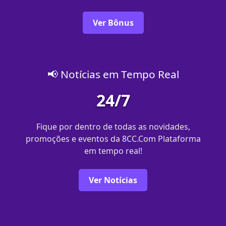
Ver Bônus
📢 Notícias em Tempo Real
24/7
Fique por dentro de todas as novidades,
promoções e eventos da 8CC.Com Plataforma
em tempo real!
Ver Notícias