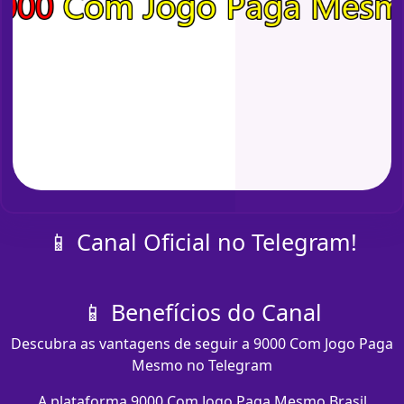
📱 Canal Oficial no Telegram!
📱 Benefícios do Canal
Descubra as vantagens de seguir a 9000 Com Jogo Paga
Mesmo no Telegram
A plataforma 9000 Com Jogo Paga Mesmo Brasil