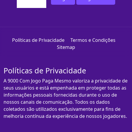
Políticas de Privacidade
Termos e Condições
Sitemap
Políticas de Privacidade
A 9000 Com Jogo Paga Mesmo valoriza a privacidade de
seus usuários e está empenhada em proteger todas as
informações pessoais fornecidas durante o uso de
nossos canais de comunicação. Todos os dados
coletados são utilizados exclusivamente para fins de
melhoria contínua da experiência de nossos jogadores.