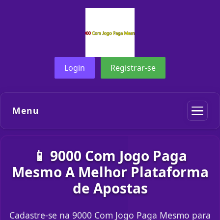
Login
Registrar-se
Menu
📱 9000 Com Jogo Paga
Mesmo A Melhor Plataforma
de Apostas
Cadastre-se na 9000 Com Jogo Paga Mesmo para