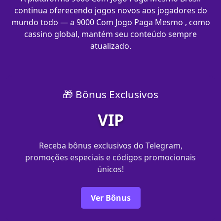
continua oferecendo jogos novos aos jogadores do
mundo todo — a 9000 Com Jogo Paga Mesmo , como
cassino global, mantém seu conteúdo sempre
atualizado.
🎁 Bônus Exclusivos
VIP
Receba bônus exclusivos do Telegram,
promoções especiais e códigos promocionais
únicos!
Ver Bônus