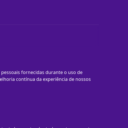
 pessoais fornecidas durante o uso de
elhoria contínua da experiência de nossos