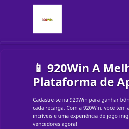
📱 920Win A Mel
Plataforma de A
Cadastre-se na 920Win para ganhar bôn
cada recarga. Com a 920Win, você tem 
incríveis e uma experiência de jogo inig
vencedores agora!