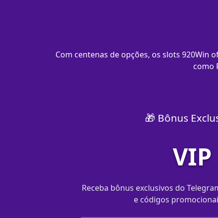
Com centenas de opções, os slots 920Win of
como P
🎁 Bônus Exclu
VIP
Receba bônus exclusivos do Telegra
e códigos promocionai