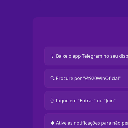
📱 Baixe o app Telegram no seu disp
🔍 Procure por "@920WinOficial"
👆 Toque em "Entrar" ou "Join"
🔔 Ative as notificações para não p