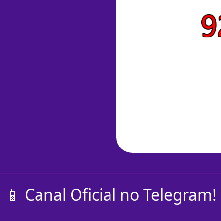
📱 Canal Oficial no Telegram!