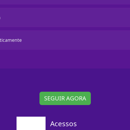
a
aticamente
SEGUIR AGORA
Acessos