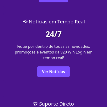
📢 Notícias em Tempo Real
24/7
Fique por dentro de todas as novidades,
promoções e eventos da 920 Win Login em
tempo real!
Ver Notícias
💬 Suporte Direto