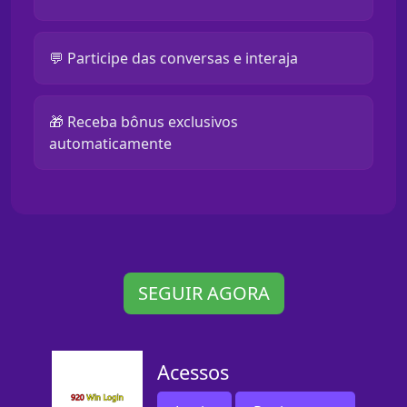
💬 Participe das conversas e interaja
🎁 Receba bônus exclusivos
automaticamente
SEGUIR AGORA
Acessos