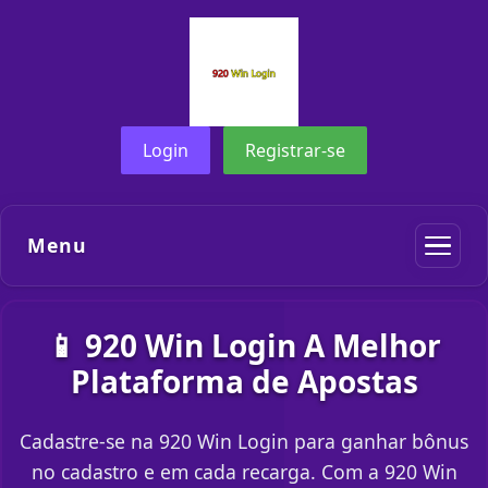
Login
Registrar-se
Menu
📱 920 Win Login A Melhor
Plataforma de Apostas
Cadastre-se na 920 Win Login para ganhar bônus
no cadastro e em cada recarga. Com a 920 Win