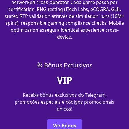
networked cross-operator. Cada game passa por
certification: RNG testing (iTech Labs, eCOGRA, GLI),
stated RTP validation através de simulation runs (10M+
spins), responsible gaming compliance checks. Mobile
optimization assegura identical experience cross-
device.
🎁 Bônus Exclusivos
VIP
Receba bônus exclusivos do Telegram,
promoções especiais e códigos promocionais
únicos!
Ver Bônus