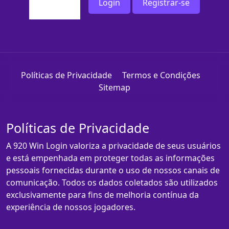
Login
Registrar-se
Políticas de Privacidade
Termos e Condições
Sitemap
Políticas de Privacidade
A 920 Win Login valoriza a privacidade de seus usuários
e está empenhada em proteger todas as informações
pessoais fornecidas durante o uso de nossos canais de
comunicação. Todos os dados coletados são utilizados
exclusivamente para fins de melhoria contínua da
experiência de nossos jogadores.