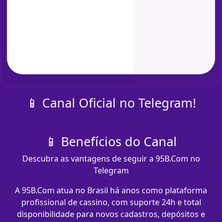
📱 Canal Oficial no Telegram!
📱 Benefícios do Canal
Descubra as vantagens de seguir a 95B.Com no
Telegram
A 95B.Com atua no Brasil há anos como plataforma
profissional de cassino, com suporte 24h e total
disponibilidade para novos cadastros, depósitos e