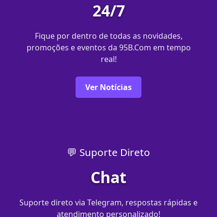
24/7
Fique por dentro de todas as novidades,
promoções e eventos da 95B.Com em tempo
real!
Ver Notícias
💬 Suporte Direto
Chat
Suporte direto via Telegram, respostas rápidas e
atendimento personalizado!