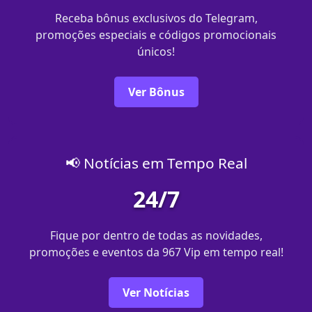
Receba bônus exclusivos do Telegram,
promoções especiais e códigos promocionais
únicos!
Ver Bônus
📢 Notícias em Tempo Real
24/7
Fique por dentro de todas as novidades,
promoções e eventos da 967 Vip em tempo real!
Ver Notícias