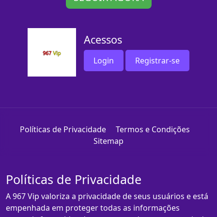
Acessos
Login
Registrar-se
Políticas de Privacidade
Termos e Condições
Sitemap
Políticas de Privacidade
A 967 Vip valoriza a privacidade de seus usuários e está
empenhada em proteger todas as informações