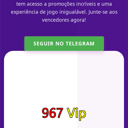
tem acesso a promoções incríveis e uma
experiência de jogo inigualável. Junte-se aos
vencedores agora!
SEGUIR NO TELEGRAM