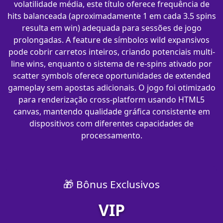
volatilidade média, este título oferece frequência de
hits balanceada (aproximadamente 1 em cada 3.5 spins
resulta em win) adequada para sessões de jogo
prolongadas. A feature de símbolos wild expansivos
pode cobrir carretos inteiros, criando potenciais multi-
line wins, enquanto o sistema de re-spins ativado por
scatter symbols oferece oportunidades de extended
gameplay sem apostas adicionais. O jogo foi otimizado
para renderização cross-platform usando HTML5
canvas, mantendo qualidade gráfica consistente em
dispositivos com diferentes capacidades de
processamento.
🎁 Bônus Exclusivos
VIP