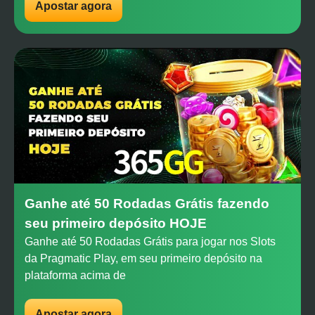
Apostar agora
Ganhe até 50 Rodadas Grátis fazendo
seu primeiro depósito HOJE
Ganhe até 50 Rodadas Grátis para jogar nos Slots
da Pragmatic Play, em seu primeiro depósito na
plataforma acima de
Apostar agora