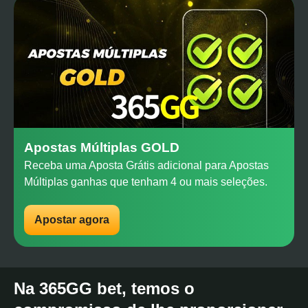
Apostas Múltiplas GOLD
Receba uma Aposta Grátis adicional para Apostas
Múltiplas ganhas que tenham 4 ou mais seleções.
Apostar agora
Na 365GG bet, temos o