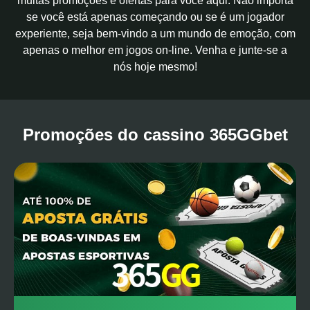
muitas promoções e ofertas para você aqui. Não importa
se você está apenas começando ou se é um jogador
experiente, seja bem-vindo a um mundo de emoção, com
apenas o melhor em jogos on-line. Venha e junte-se a
nós hoje mesmo!
Promoções do cassino 365GGbet