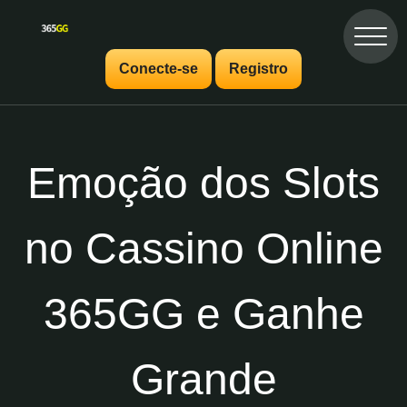
Conecte-se
Registro
Emoção dos Slots
no Cassino Online
365GG e Ganhe
Grande